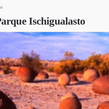
25
arque Ischigualasto