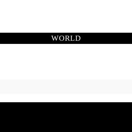
OTOGRAFÍAS
METEOROLOGÍA
ASTRONOMÍA
ME
WORLD