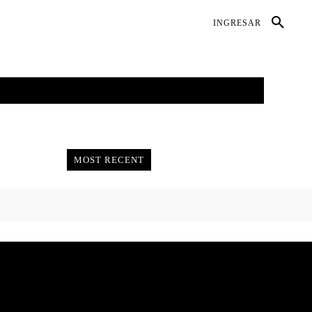
DIO AMBIENTE
SALUD
CONTACTO
INGRESAR
GALERÍAS
MORE
MOST RECENT