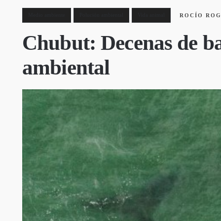
Medio ambiente
Polución ambiental
Vida animal
ROCÍO RO
Chubut: Decenas de bal
ambiental