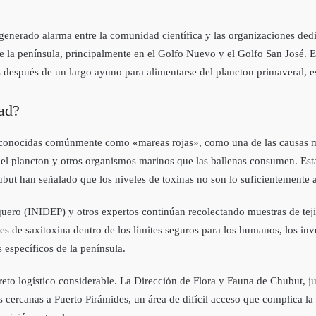
generado alarma entre la comunidad científica y las organizaciones dedi
e la península, principalmente en el Golfo Nuevo y el Golfo San José. 
tas después de un largo ayuno para alimentarse del plancton primaveral,
dad?
s, conocidas comúnmente como «mareas rojas», como una de las causas má
 el plancton y otros organismos marinos que las ballenas consumen. Est
ubut han señalado que los niveles de toxinas no son lo suficientemente a
squero (INIDEP) y otros expertos continúan recolectando muestras de teji
s de saxitoxina dentro de los límites seguros para los humanos, los inv
 específicos de la península.
eto logístico considerable. La Dirección de Flora y Fauna de Chubut, ju
s cercanas a Puerto Pirámides, un área de difícil acceso que complica la