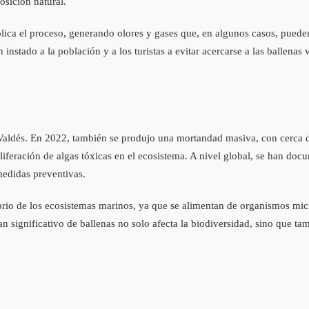
sición natural.
ca el proceso, generando olores y gases que, en algunos casos, pueden
 instado a la población y a los turistas a evitar acercarse a las ballen
 Valdés. En 2022, también se produjo una mortandad masiva, con cerca d
liferación de algas tóxicas en el ecosistema. A nivel global, se han do
medidas preventivas.
ibrio de los ecosistemas marinos, ya que se alimentan de organismos mi
 significativo de ballenas no solo afecta la biodiversidad, sino que tam