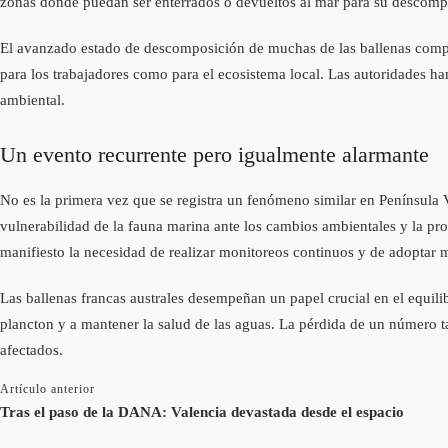
zonas donde puedan ser enterrados o devueltos al mar para su descompo
El avanzado estado de descomposición de muchas de las ballenas compli
para los trabajadores como para el ecosistema local. Las autoridades han
ambiental.
Un evento recurrente pero igualmente alarmante
No es la primera vez que se registra un fenómeno similar en Península
vulnerabilidad de la fauna marina ante los cambios ambientales y la pro
manifiesto la necesidad de realizar monitoreos continuos y de adoptar 
Las ballenas francas australes desempeñan un papel crucial en el equil
plancton y a mantener la salud de las aguas. La pérdida de un número tan
afectados.
Artículo anterior
Tras el paso de la DANA: Valencia devastada desde el espacio