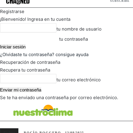
SUBSCRIBE
Registrarse
¡Bienvenido! Ingresa en tu cuenta
tu nombre de usuario
tu contraseña
¿Olvidaste tu contraseña? consigue ayuda
Recuperación de contraseña
Recupera tu contraseña
tu correo electrónico
Se te ha enviado una contraseña por correo electrónico.
FOT
TIEMPO ACTUAL
El clima
ROCÍO ROGGERO
13/08/2025