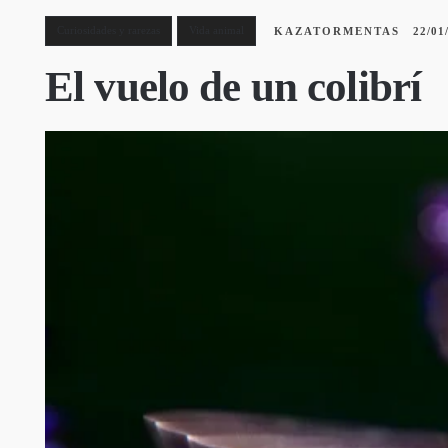
Curiosidades y rarezas
Vida animal
KAZATORMENTAS
22/01
El vuelo de un colibrí