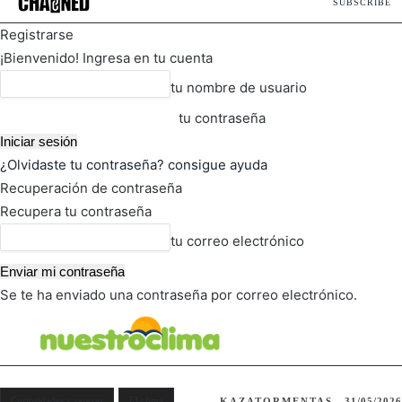
SUBSCRIBE
Registrarse
¡Bienvenido! Ingresa en tu cuenta
tu nombre de usuario
tu contraseña
¿Olvidaste tu contraseña? consigue ayuda
Recuperación de contraseña
Recupera tu contraseña
tu correo electrónico
Se te ha enviado una contraseña por correo electrónico.
FOT
TIEMPO ACTUAL
Curiosidades y rarezas
El clima
KAZATORMENTAS
31/05/2026