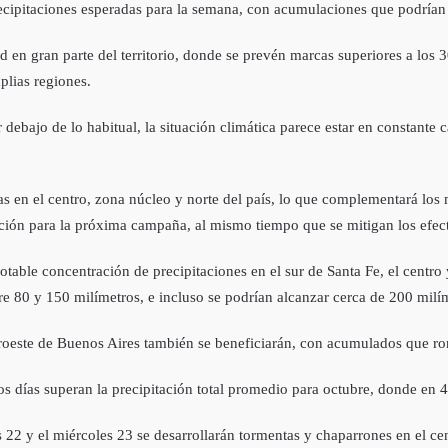
ecipitaciones esperadas para la semana, con acumulaciones que podrían 
n gran parte del territorio, donde se prevén marcas superiores a los 30
plias regiones.
r debajo de lo habitual, la situación climática parece estar en constant
vas en el centro, zona núcleo y norte del país, lo que complementará los
ción para la próxima campaña, al mismo tiempo que se mitigan los efec
able concentración de precipitaciones en el sur de Santa Fe, el centro 
re 80 y 150 milímetros, e incluso se podrían alcanzar cerca de 200 milí
oroeste de Buenos Aires también se beneficiarán, con acumulados que ro
s días superan la precipitación total promedio para octubre, donde en 4
s 22 y el miércoles 23 se desarrollarán tormentas y chaparrones en el 