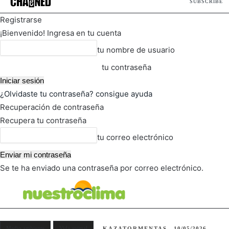
SUBSCRIBE
Registrarse
¡Bienvenido! Ingresa en tu cuenta
tu nombre de usuario
tu contraseña
¿Olvidaste tu contraseña? consigue ayuda
Recuperación de contraseña
Recupera tu contraseña
tu correo electrónico
Se te ha enviado una contraseña por correo electrónico.
FOT
TIEMPO ACTUAL
Medio ambiente
Vida animal
KAZATORMENTAS
10/05/2026