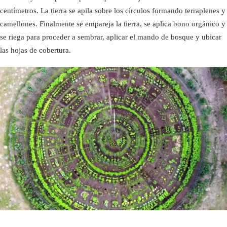
centímetros. La tierra se apila sobre los círculos formando terraplenes y
camellones. Finalmente se empareja la tierra, se aplica bono orgánico y
se riega para proceder a sembrar, aplicar el mando de bosque y ubicar
las hojas de cobertura.