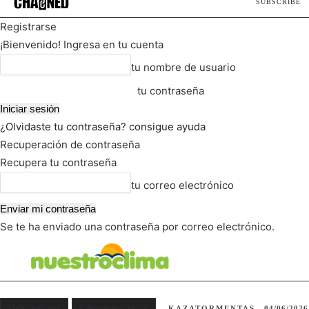
SUBSCRIBE
Registrarse
¡Bienvenido! Ingresa en tu cuenta
tu nombre de usuario
tu contraseña
¿Olvidaste tu contraseña? consigue ayuda
Recuperación de contraseña
Recupera tu contraseña
tu correo electrónico
Se te ha enviado una contraseña por correo electrónico.
FOT
TIEMPO ACTUAL
Medio ambiente
Calentamiento global
KAZATORMENTAS
04/06/2026