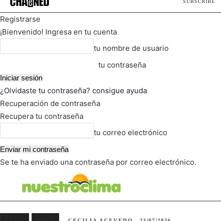
SUBSCRIBE
Registrarse
¡Bienvenido! Ingresa en tu cuenta
tu nombre de usuario
tu contraseña
¿Olvidaste tu contraseña? consigue ayuda
Recuperación de contraseña
Recupera tu contraseña
tu correo electrónico
Se te ha enviado una contraseña por correo electrónico.
FOT
TIEMPO ACTUAL
En casa
Plantas
CECILIA ACEVEDO
23/07/2026