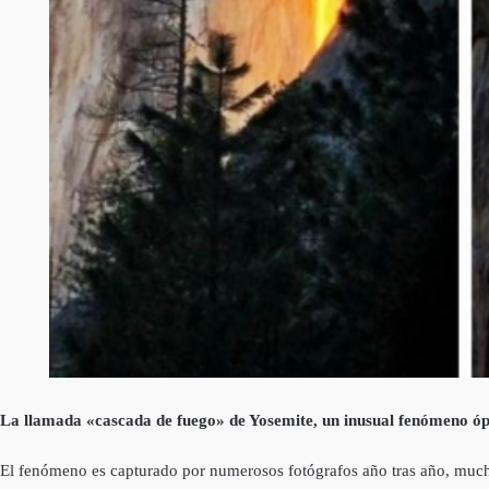
La llamada «cascada de fuego» de Yosemite, un inusual fenómeno ópti
El fenómeno es capturado por numerosos fotógrafos año tras año, muchos