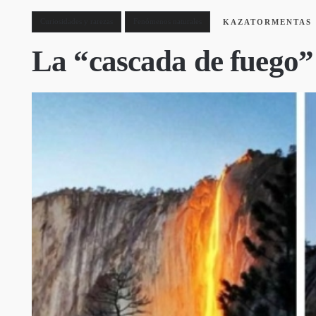
Curiosidades y rarezas
Fenómenos naturales
KAZATORMENTAS
La “cascada de fuego”