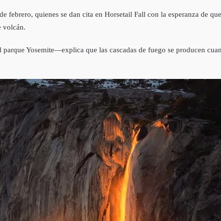
de febrero, quienes se dan cita en Horsetail Fall con la esperanza de qu
e volcán.
el parque Yosemite—explica que las cascadas de fuego se producen cuand