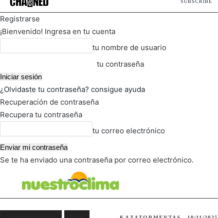
SUBSCRIBE
Registrarse
¡Bienvenido! Ingresa en tu cuenta
tu nombre de usuario
tu contraseña
¿Olvidaste tu contraseña? consigue ayuda
Recuperación de contraseña
Recupera tu contraseña
tu correo electrónico
Se te ha enviado una contraseña por correo electrónico.
FOT
TIEMPO ACTUAL
Curiosidades y rarezas
Social
KAZATORMENTAS
10/11/2025