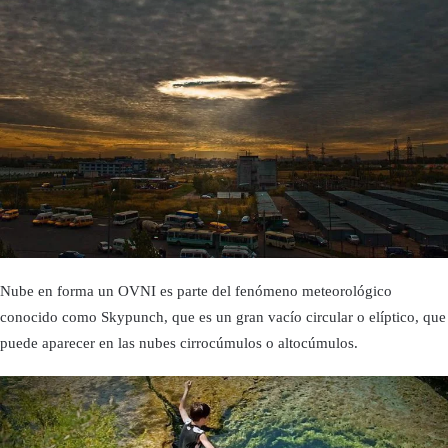
Nube en forma un OVNI es parte del fenómeno meteorológico
conocido como Skypunch, que es un gran vacío circular o elíptico, que
puede aparecer en las nubes cirrocúmulos o altocúmulos.