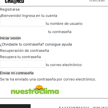
SUBSCRIBE
Registrarse
¡Bienvenido! Ingresa en tu cuenta
tu nombre de usuario
tu contraseña
¿Olvidaste tu contraseña? consigue ayuda
Recuperación de contraseña
Recupera tu contraseña
tu correo electrónico
Se te ha enviado una contraseña por correo electrónico.
FOT
TIEMPO ACTUAL
Curiosidades y rarezas
KAZATORMENTAS
20/06/2025