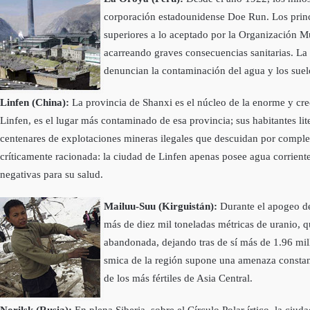
corporación estadounidense Doe Run. Los princi
superiores a lo aceptado por la Organización Mu
acarreando graves consecuencias sanitarias. La 
denuncian la contaminación del agua y los suel
Linfen (China):
La provincia de Shanxi es el núcleo de la enorme y creci
Linfen, es el lugar más contaminado de esa provincia; sus habitantes l
centenares de explotaciones mineras ilegales que descuidan por complet
crí­ticamente racionada: la ciudad de Linfen apenas posee agua corrient
negativas para su salud.
Mailuu-Suu (Kirguistán):
Durante el apogeo de
más de diez mil toneladas métricas de uranio, q
abandonada, dejando tras de sí­ más de 1.96 mil
smica de la región supone una amenaza constant
de los más fértiles de Asia Central.