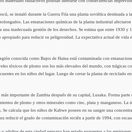
os materiales radiactivos podrí­an liberarse con consecuencias imprevisi
cú, se instaló durante la Guerra Frí­a una planta soviética destinada a 
prolongados. Las emanaciones quí­micas de la planta industrial afectaron 
 una inadecuada gestión de los desechos. Se estima que entre 1930 y 1
nto apropiado para reducir su peligrosidad. La expectativa actual de vid
egión conocida como Bajos de Haina está contaminada con emanaciones d
eles tóxicos de plomo son los más elevados del mundo, con trágicas co
uentes en los niños del lugar. Luego de cerrar la planta de reciclado 
ás importante de Zambia después de su capital, Lusaka. Forma parte de
imientos de plomo y otros minerales como cinc, plata y manganeso. La i
. Se calcula que los niños de Kabwe poseen en su sangre una concentrac
reducir el grado de contaminación recién a partir de 1994, con escaso
 y adultos de esta ciudad peruana han estado expuestos a las emisiones