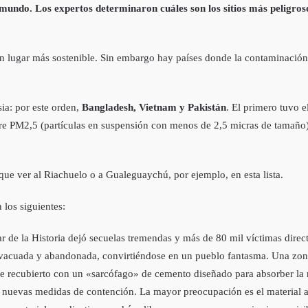
mundo. Los expertos determinaron cuáles son los sitios más peligroso
 un lugar más sostenible. Sin embargo hay países donde la contaminación
ia: por este orden,
Bangladesh, Vietnam y Pakistán
. El primero tuvo 
l aire PM2,5 (partículas en suspensión con menos de 2,5 micras de tamañ
e ver al Riachuelo o a Gualeguaychú, por ejemplo, en esta lista.
los siguientes:
 de la Historia dejó secuelas tremendas y más de 80 mil ví­ctimas direct
evacuada y abandonada, convirtiéndose en un pueblo fantasma. Una zon
 fue recubierto con un «sarcófago» de cemento diseñado para absorber la
n nuevas medidas de contención. La mayor preocupación es el material a