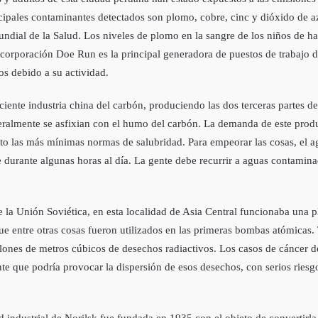
pales contaminantes detectados son plomo, cobre, cinc y dióxido de az
ndial de la Salud. Los niveles de plomo en la sangre de los niños de ha
corporación Doe Run es la principal generadora de puestos de trabajo de 
os debido a su actividad.
ente industria china del carbón, produciendo las dos terceras partes del 
iteralmente se asfixian con el humo del carbón. La demanda de este prod
o las más mí­nimas normas de salubridad. Para empeorar las cosas, el ag
e durante algunas horas al dí­a. La gente debe recurrir a aguas contamin
 la Unión Soviética, en esta localidad de Asia Central funcionaba una 
ue entre otras cosas fueron utilizados en las primeras bombas atómicas. 
lones de metros cúbicos de desechos radiactivos. Los casos de cáncer de 
e que podrí­a provocar la dispersión de esos desechos, con serios riesg