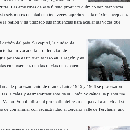
ufre. Las emisiones de este último producto quí­mico son diez veces
sta seis meses de edad son tres veces superiores a la máxima aceptada,
la región y ha utilizado sus influencias para acallar las voces que
carbón del paí­s. Su capital, la ciudad de
ucto ha provocado la proliferación de
ua potable es un bien escaso en la región y es
adas con arsénico, con las obvias consecuencias
planta de procesamiento de uranio. Entre 1946 y 1968 se procesaron
Tras la caí­da y desmembramiento de la Unión Soviética, la planta fue
Mailuu-Suu duplican al promedio del resto del paí­s. La actividad sí­
os de contaminar con radiactividad al cercano valle de Ferghana, uno