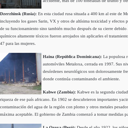
accidente, más de 100 toneladas de uranio y otr
Dzerzhinsk (Rusia):
En esta ciudad rusa situada a 400 km al este de Mos
incluyendo los gases Sarin, VX y otros de altí­sima toxicidad y efectos 
de su funcionamiento sino también mucho después de su cierre debido a
quí­micos altamente tóxicos fueron arrojados sin aplicarles el tratamie
47 para las mujeres.
Haina (República Dominicana):
La populosa r
automóviles Metaloxa, cerrada en 1997. Sus niv
desórdenes neurológicos son dolorosamente frec
donde continúa contaminando el ambiente.
Kabwe (Zambia):
Kabwe es la segunda ciudad m
riqueza de ese paí­s africano. En 1902 se descubrieron importantes yac
contaminación del agua de la región con plomo y otros metales pesados
máxima aceptable. El gobierno de Zambia comenzó a tomar medidas para 
La Oroya (Perú):
Desde el año 1922, los niños