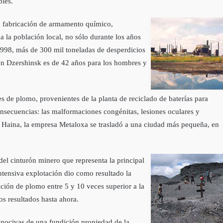
bles.
la fabricación de armamento quí­mico,
a la población local, no sólo durante los años
998, más de 300 mil toneladas de desperdicios
a en Dzershinsk es de 42 años para los hombres y
e plomo, provenientes de la planta de reciclado de baterí­as para
nsecuencias: las malformaciones congénitas, lesiones oculares y
en Haina, la empresa Metaloxa se trasladó a una ciudad más pequeña, en
l cinturón minero que representa la principal
ntensiva explotación dio como resultado la
ión de plomo entre 5 y 10 veces superior a la
s resultados hasta ahora.
 nocivas de una fundición propiedad de la