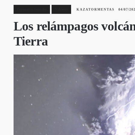
Fenómenos naturales
Volcanes
KAZATORMENTAS
04/07/20
Los relámpagos volcánic
Tierra