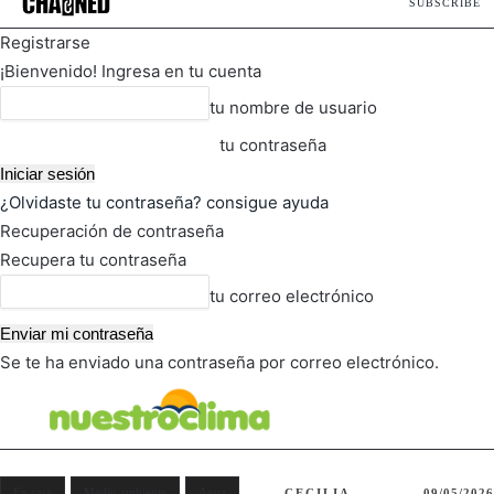
SUBSCRIBE
Registrarse
¡Bienvenido! Ingresa en tu cuenta
tu nombre de usuario
tu contraseña
¿Olvidaste tu contraseña? consigue ayuda
Recuperación de contraseña
Recupera tu contraseña
tu correo electrónico
Se te ha enviado una contraseña por correo electrónico.
FOT
TIEMPO ACTUAL
En casa
Medio ambiente
Agua
CECILIA
09/05/2026