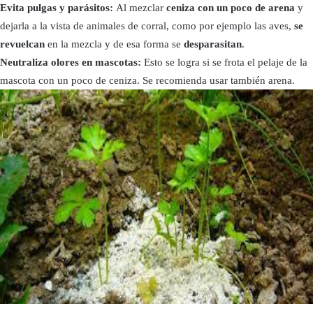
Evita pulgas y parásitos:
Al mezclar
ceniza con un poco de arena
y
dejarla a la vista de animales de corral, como por ejemplo las aves,
se
revuelcan
en la mezcla y de esa forma se
desparasitan
.
Neutraliza olores en mascotas:
Esto se logra si se frota el pelaje de la
mascota con un poco de ceniza. Se recomienda usar también arena.