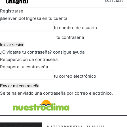
SUBSCRIBE
Registrarse
¡Bienvenido! Ingresa en tu cuenta
tu nombre de usuario
tu contraseña
¿Olvidaste tu contraseña? consigue ayuda
Recuperación de contraseña
Recupera tu contraseña
tu correo electrónico
Se te ha enviado una contraseña por correo electrónico.
FOT
TIEMPO ACTUAL
Foto meteorológica del día
KAZATORMENTAS
23/10/2025