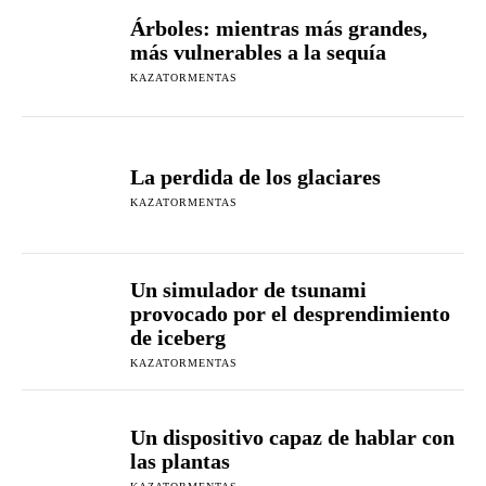
Árboles: mientras más grandes,
más vulnerables a la sequía
KAZATORMENTAS
La perdida de los glaciares
KAZATORMENTAS
Un simulador de tsunami
provocado por el desprendimiento
de iceberg
KAZATORMENTAS
Un dispositivo capaz de hablar con
las plantas