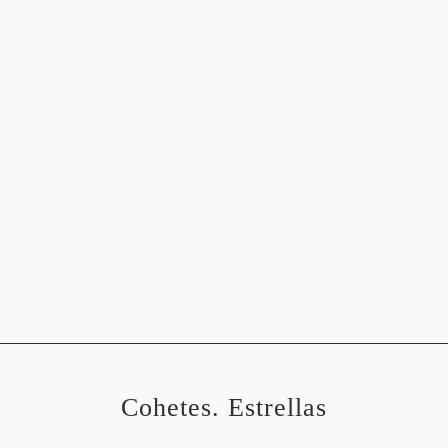
OGRAFÍAS
METEOROLOGÍA
ASTRONOMÍA
MEDIO 
Cohetes. Estrellas