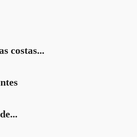
s costas...
entes
de...