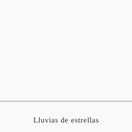
OGRAFÍAS
METEOROLOGÍA
ASTRONOMÍA
MEDIO 
Lluvias de estrellas