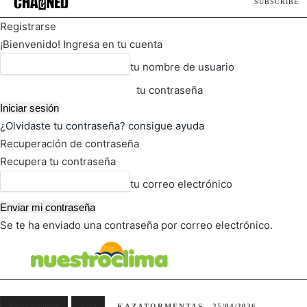
SUBSCRIBE
Registrarse
¡Bienvenido! Ingresa en tu cuenta
tu nombre de usuario
tu contraseña
¿Olvidaste tu contraseña? consigue ayuda
Recuperación de contraseña
Recupera tu contraseña
tu correo electrónico
Se te ha enviado una contraseña por correo electrónico.
FOT
TIEMPO ACTUAL
Medio ambiente
Agua
KAZATORMENTAS
25/04/2026