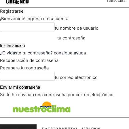
SUBSCRIBE
Registrarse
¡Bienvenido! Ingresa en tu cuenta
tu nombre de usuario
tu contraseña
¿Olvidaste tu contraseña? consigue ayuda
Recuperación de contraseña
Recupera tu contraseña
tu correo electrónico
Se te ha enviado una contraseña por correo electrónico.
FOT
TIEMPO ACTUAL
Curiosidades y rarezas
KAZATORMENTAS
17/01/2026