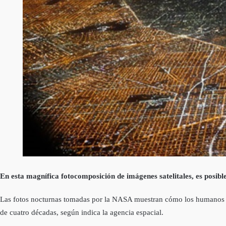
En esta magní­fica fotocomposición de imágenes satelitales, es posibl
Las fotos nocturnas tomadas por la NASA muestran cómo los humanos y l
de cuatro décadas, según indica la agencia espacial.