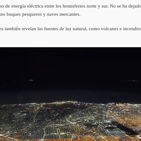
de energí­a eléctrica entre los hemisferios norte y sur. No se ha dejad
sino buques pesqueros y naves mercantes.
s también revelan las fuentes de luz natural, como volcanes e incendio