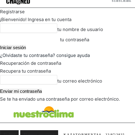
SUBSCRIBE
Registrarse
¡Bienvenido! Ingresa en tu cuenta
tu nombre de usuario
tu contraseña
¿Olvidaste tu contraseña? consigue ayuda
Recuperación de contraseña
Recupera tu contraseña
tu correo electrónico
Se te ha enviado una contraseña por correo electrónico.
FOT
TIEMPO ACTUAL
El clima
El tiempo atmosférico
KAZATORMENTAS
22/07/2025