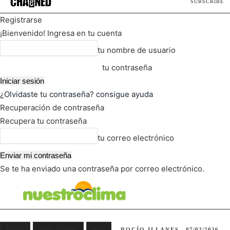
SUBSCRIBE
Registrarse
¡Bienvenido! Ingresa en tu cuenta
tu nombre de usuario
tu contraseña
¿Olvidaste tu contraseña? consigue ayuda
Recuperación de contraseña
Recupera tu contraseña
tu correo electrónico
Se te ha enviado una contraseña por correo electrónico.
FOT
TIEMPO ACTUAL
En casa
Medio ambiente
Agua
ROCÍO ILLANES
07/02/2026