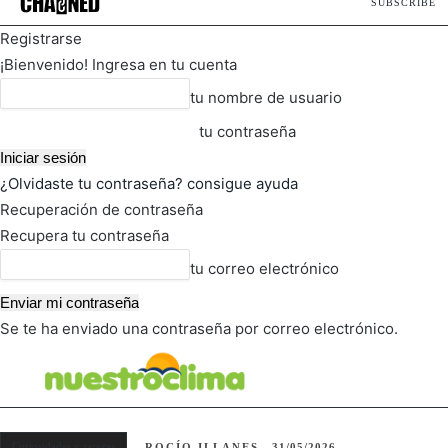
SUBSCRIBE
Registrarse
¡Bienvenido! Ingresa en tu cuenta
tu nombre de usuario
tu contraseña
¿Olvidaste tu contraseña? consigue ayuda
Recuperación de contraseña
Recupera tu contraseña
tu correo electrónico
Se te ha enviado una contraseña por correo electrónico.
FOT
TIEMPO ACTUAL
Curiosidades y rarezas
ROCÍO ILLANES
31/05/2026