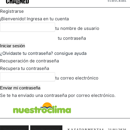
SUBSCRIBE
Registrarse
¡Bienvenido! Ingresa en tu cuenta
tu nombre de usuario
tu contraseña
¿Olvidaste tu contraseña? consigue ayuda
Recuperación de contraseña
Recupera tu contraseña
tu correo electrónico
Se te ha enviado una contraseña por correo electrónico.
FOT
TIEMPO ACTUAL
Medio ambiente
Derecho ambiental
KAZATORMENTAS
21/01/2026