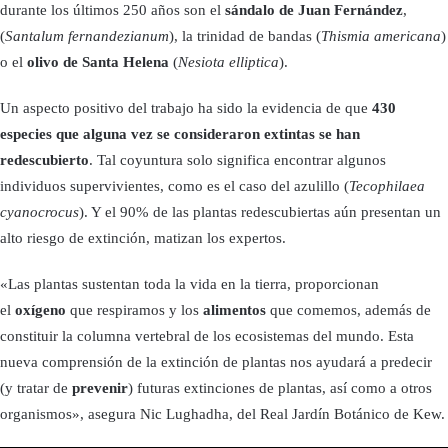
durante los últimos 250 años son el
sándalo de Juan Fernández
,
(
Santalum fernandezianum
), la trinidad de bandas (
Thismia americana
)
o el
olivo de Santa Helena
(
Nesiota elliptica
).
Un aspecto positivo del trabajo ha sido la evidencia de que
430
especies que alguna vez se consideraron extintas se han
redescubierto
. Tal coyuntura solo significa encontrar algunos
individuos supervivientes, como es el caso del azulillo (
Tecophilaea
cyanocrocus
). Y el 90% de las plantas redescubiertas aún presentan un
alto riesgo de extinción, matizan los expertos.
«Las plantas sustentan toda la vida en la tierra, proporcionan
el
oxígeno
que respiramos y los
alimentos
que comemos, además de
constituir la columna vertebral de los ecosistemas del mundo. Esta
nueva comprensión de la extinción de plantas nos ayudará a predecir
(y tratar de
prevenir
) futuras extinciones de plantas, así como a otros
organismos», asegura Nic Lughadha, del Real Jardín Botánico de Kew.