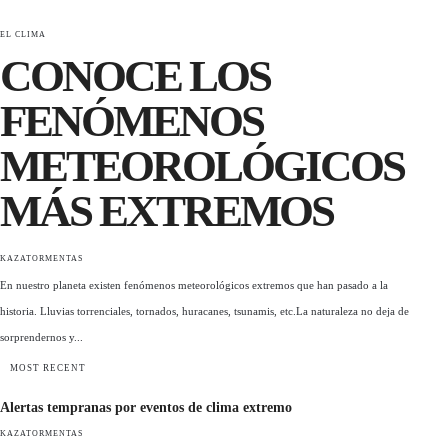
EL CLIMA
CONOCE LOS
FENÓMENOS
METEOROLÓGICOS
MÁS EXTREMOS
KAZATORMENTAS
En nuestro planeta existen fenómenos meteorológicos extremos que han pasado a la
historia. Lluvias torrenciales, tornados, huracanes, tsunamis, etc.La naturaleza no deja de
sorprendernos y...
MOST RECENT
Alertas tempranas por eventos de clima extremo
KAZATORMENTAS