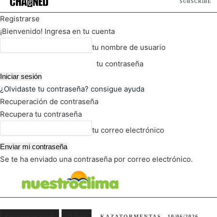
SUBSCRIBE
Registrarse
¡Bienvenido! Ingresa en tu cuenta
tu nombre de usuario
tu contraseña
¿Olvidaste tu contraseña? consigue ayuda
Recuperación de contraseña
Recupera tu contraseña
tu correo electrónico
Se te ha enviado una contraseña por correo electrónico.
FOT
TIEMPO ACTUAL
Calentamiento global
El clima
KAZATORMENTAS
10/06/2026