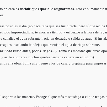
to en casa es
decidir qué espacio le asignaremos
. Esto es sumamente i
es:
s posibles al día (no hace falta que sea luz directa, pero sí que reciba l
el todo imprescindible, te ahorrará tiempo y esfuerzos a la hora de regar
e canalice el agua sobrante hacia un desagüe o salida de agua. Si instala
desagües instalando bandejas que recojan el agua de riego sobrante.
acilidad
(trasplantes, podas, riegos…). Toma las medidas que creas opo
os y así te ahorrarás muchos quebraderos de cabeza en el futuro).
nos a la obra. Toma aire, reúne a los de casa y prepárate para empeza
el soporte o las macetas. Escoge el que más te satisfaga o el que tengas