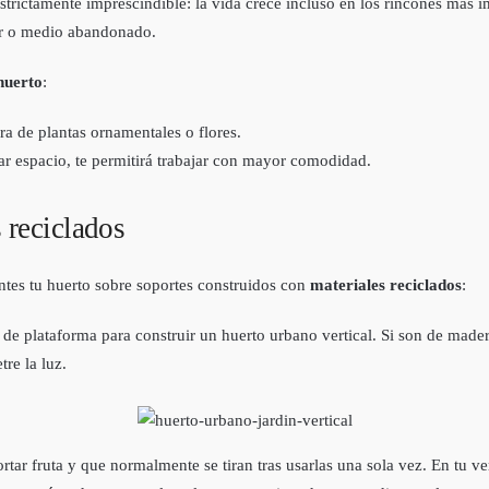
trictamente imprescindible: la vida crece incluso en los rincones más i
zar o medio abandonado.
 huerto
:
ra de plantas ornamentales o flores.
ar espacio, te permitirá trabajar con mayor comodidad.
 reciclados
ntes tu huerto sobre soportes construidos con
materiales reciclados
:
 de plataforma para construir un huerto urbano vertical. Si son de made
tre la luz.
ortar fruta y que normalmente se tiran tras usarlas una sola vez. En tu ve