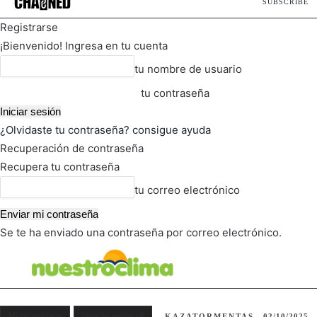
SUBSCRIBE
Registrarse
¡Bienvenido! Ingresa en tu cuenta
tu nombre de usuario
tu contraseña
¿Olvidaste tu contraseña? consigue ayuda
Recuperación de contraseña
Recupera tu contraseña
tu correo electrónico
Se te ha enviado una contraseña por correo electrónico.
FOT
TIEMPO ACTUAL
Medio ambiente
Derecho ambiental
KAZATORMENTAS
02/10/2025