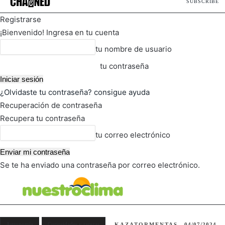
SUBSCRIBE
Registrarse
¡Bienvenido! Ingresa en tu cuenta
tu nombre de usuario
tu contraseña
¿Olvidaste tu contraseña? consigue ayuda
Recuperación de contraseña
Recupera tu contraseña
tu correo electrónico
Se te ha enviado una contraseña por correo electrónico.
FOT
TIEMPO ACTUAL
Astronomía
Curiosidades y rarezas
KAZATORMENTAS
04/07/2024