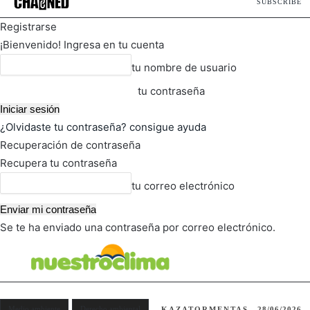
SUBSCRIBE
Registrarse
¡Bienvenido! Ingresa en tu cuenta
tu nombre de usuario
tu contraseña
¿Olvidaste tu contraseña? consigue ayuda
Recuperación de contraseña
Recupera tu contraseña
tu correo electrónico
Se te ha enviado una contraseña por correo electrónico.
FOT
TIEMPO ACTUAL
Medio ambiente
Derecho ambiental
KAZATORMENTAS
28/06/2026