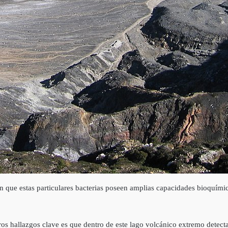
ron que estas particulares bacterias poseen amplias capacidades bioquím
stros hallazgos clave es que dentro de este lago volcánico extremo dete