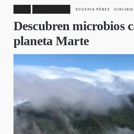
Ciencia
Curiosidades y rarezas
EUGENIA PÉREZ
25/05/2026
Descubren microbios ca
planeta Marte