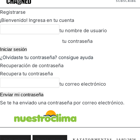
SUBSCRIBE
Registrarse
¡Bienvenido! Ingresa en tu cuenta
tu nombre de usuario
tu contraseña
¿Olvidaste tu contraseña? consigue ayuda
Recuperación de contraseña
Recupera tu contraseña
tu correo electrónico
Se te ha enviado una contraseña por correo electrónico.
FOT
TIEMPO ACTUAL
Medio ambiente
Derecho ambiental
KAZATORMENTAS
14/05/2026