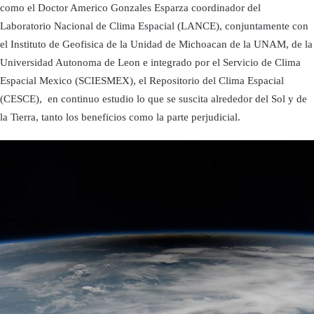
como el Doctor Americo Gonzales Esparza coordinador del
Laboratorio Nacional de Clima Espacial (LANCE), conjuntamente con
el Instituto de Geofisica de la Unidad de Michoacan de la UNAM, de la
Universidad Autonoma de Leon e integrado por el Servicio de Clima
Espacial Mexico (SCIESMEX), el Repositorio del Clima Espacial
(CESCE), en continuo estudio lo que se suscita alrededor del Sol y de
la Tierra, tanto los beneficios como la parte perjudicial.