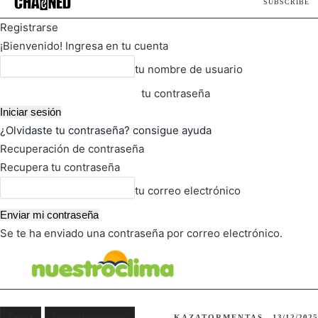
SUBSCRIBE
Registrarse
¡Bienvenido! Ingresa en tu cuenta
tu nombre de usuario
tu contraseña
¿Olvidaste tu contraseña? consigue ayuda
Recuperación de contraseña
Recupera tu contraseña
tu correo electrónico
Se te ha enviado una contraseña por correo electrónico.
FOT
TIEMPO ACTUAL
Ciencia
Curiosidades y rarezas
KAZATORMENTAS
13/12/2025