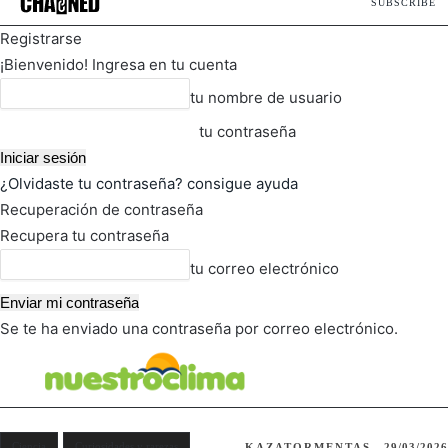
SUBSCRIBE
Registrarse
¡Bienvenido! Ingresa en tu cuenta
tu nombre de usuario
tu contraseña
¿Olvidaste tu contraseña? consigue ayuda
Recuperación de contraseña
Recupera tu contraseña
tu correo electrónico
Se te ha enviado una contraseña por correo electrónico.
FOT
TIEMPO ACTUAL
Ciencia
Curiosidades y rarezas
KAZATORMENTAS
29/03/2026