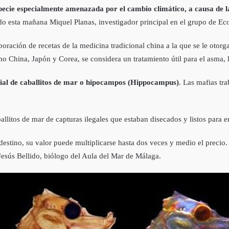
pecie especialmente amenazada por el cambio climático, a causa de la
ado esta mañana Miquel Planas, investigador principal en el grupo de Ec
laboración de recetas de la medicina tradicional china a la que se le oto
o China, Japón y Corea, se considera un tratamiento útil para el asma, la
ndial de caballitos de mar o hipocampos (Hippocampus)
. Las mafias tr
itos de mar de capturas ilegales que estaban disecados y listos para en
u destino, su valor puede multiplicarse hasta dos veces y medio el prec
Jesús Bellido, biólogo del Aula del Mar de Málaga.