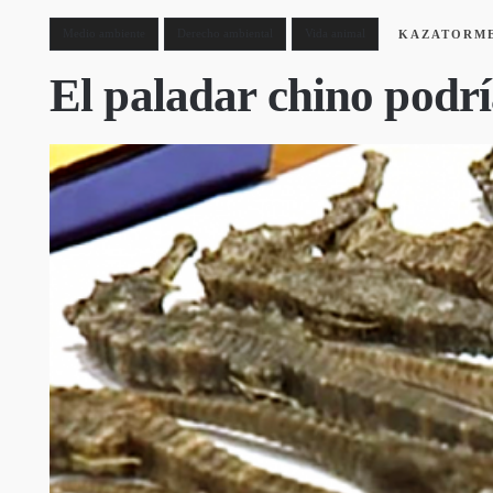
Medio ambiente
Derecho ambiental
Vida animal
KAZATORM
El paladar chino podrí