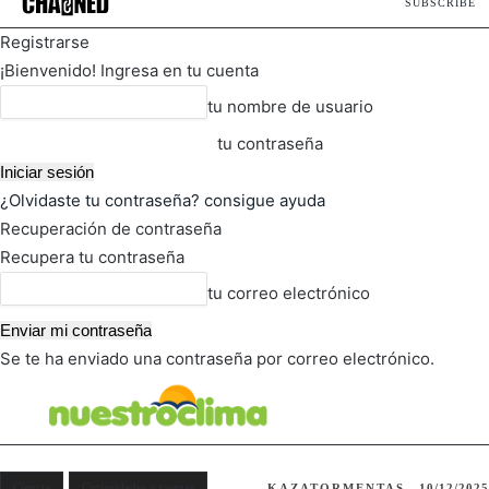
SUBSCRIBE
Registrarse
¡Bienvenido! Ingresa en tu cuenta
tu nombre de usuario
tu contraseña
¿Olvidaste tu contraseña? consigue ayuda
Recuperación de contraseña
Recupera tu contraseña
tu correo electrónico
Se te ha enviado una contraseña por correo electrónico.
FOT
TIEMPO ACTUAL
Ciencia
Curiosidades y rarezas
KAZATORMENTAS
10/12/2025