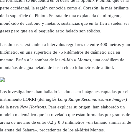
La formación se encuentra en el oeste de la
Sputnik Planitia
, que es la
parte occidental, la región conocida como el Corazón, la más brillante
de la superficie de Plutón. Se trata de una explanada de nitrógeno,
monóxido de carbono y metano, sustancias que en la Tierra suelen ser
gases pero que en el pequeño astro helado son sólidos.
Las dunas se extienden a intervalos regulares de entre 400 metros y un
kilómetro, en una superficie de 75 kilómetros de diámetro rica en
metano. Están a la sombra de los
al-Idrisi Montes
, una cordillera de
montañas de agua helada de hasta cinco kilómetros de altitud.
Los investigadores han hallado las dunas en imágenes captadas por el
instrumento LORRI (del inglés
Long Range Reconnaissance Imager
)
de la nave
New Horizons
. Para explicar su origen, han elaborado un
modelo matemático que ha revelado que están formadas por granos de
arena de metano de entre 0,2 y 0,3 milímetros –un tamaño similar al de
la arena del Sahara–, procedentes de los al-Idrisi Montes.