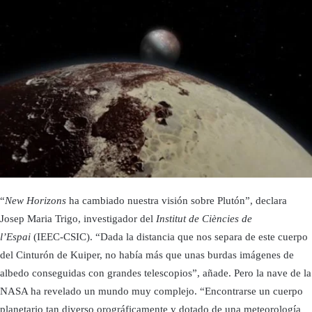
“
New Horizons
ha cambiado nuestra visión sobre Plutón”, declara
Josep Maria Trigo, investigador del
Institut de Ciències de
l’Espai
(IEEC-CSIC). “Dada la distancia que nos separa de este cuerpo
del Cinturón de Kuiper, no había más que unas burdas imágenes de
albedo conseguidas con grandes telescopios”, añade. Pero la nave de la
NASA ha revelado un mundo muy complejo. “Encontrarse un cuerpo
planetario tan diverso orográficamente y dotado de una meteorología