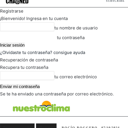
SUBSCRIBE
Registrarse
¡Bienvenido! Ingresa en tu cuenta
tu nombre de usuario
tu contraseña
¿Olvidaste tu contraseña? consigue ayuda
Recuperación de contraseña
Recupera tu contraseña
tu correo electrónico
Se te ha enviado una contraseña por correo electrónico.
FOT
TIEMPO ACTUAL
Fenómenos naturales
Huracanes
ROCÍO ROGGERO
07/10/2024