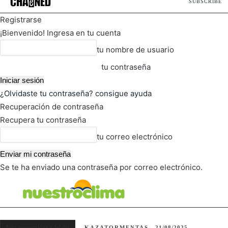
SUBSCRIBE
Registrarse
¡Bienvenido! Ingresa en tu cuenta
tu nombre de usuario
tu contraseña
¿Olvidaste tu contraseña? consigue ayuda
Recuperación de contraseña
Recupera tu contraseña
tu correo electrónico
Se te ha enviado una contraseña por correo electrónico.
FOT
TIEMPO ACTUAL
Foto meteorológica del día
KAZATORMENTAS
21/08/2025