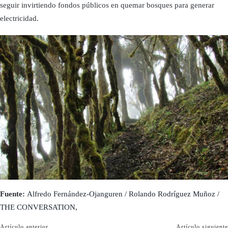
seguir invirtiendo fondos públicos en quemar bosques para generar
electricidad.
Fuente:
Alfredo Fernández-Ojanguren / Rolando Rodríguez Muñoz /
THE CONVERSATION,
Artículo anterior
Artículo siguiente