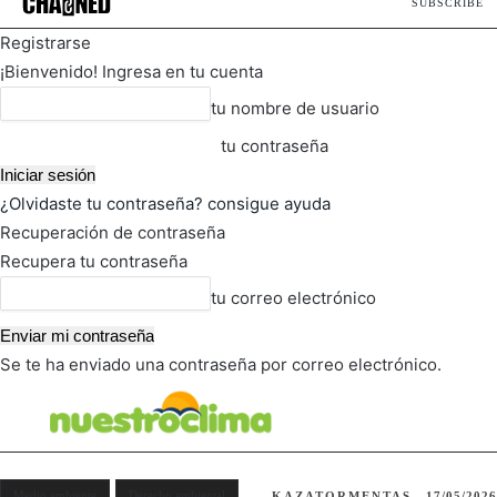
SUBSCRIBE
Registrarse
¡Bienvenido! Ingresa en tu cuenta
tu nombre de usuario
tu contraseña
¿Olvidaste tu contraseña? consigue ayuda
Recuperación de contraseña
Recupera tu contraseña
tu correo electrónico
Se te ha enviado una contraseña por correo electrónico.
FOT
TIEMPO ACTUAL
Medio ambiente
Derecho ambiental
KAZATORMENTAS
17/05/2026