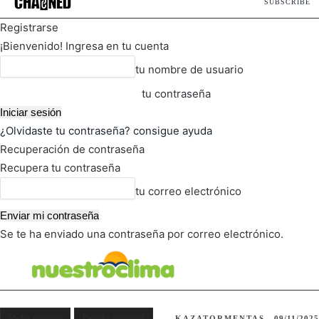
SUBSCRIBE
Registrarse
¡Bienvenido! Ingresa en tu cuenta
tu nombre de usuario
tu contraseña
¿Olvidaste tu contraseña? consigue ayuda
Recuperación de contraseña
Recupera tu contraseña
tu correo electrónico
Se te ha enviado una contraseña por correo electrónico.
FOT
TIEMPO ACTUAL
Medio ambiente
Derecho ambiental
KAZATORMENTAS
09/11/2025