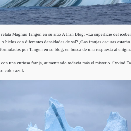
o relata Magnus Tangen en su sitio A Fish Blog: «La superficie del iceber
d, o hielos con diferentes densidades de sal? ¿Las franjas oscuras estar
 formulados por Tangen en su blog, en busca de una respuesta al enigma 
on una curiosa franja, aumentando todaví­a más el misterio. í˜yvind Tan
so color azul.