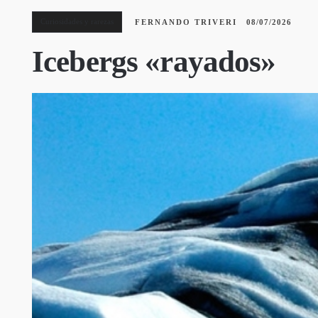
Curiosidades y rarezas
FERNANDO TRIVERI
08/07/2026
Icebergs «rayados»