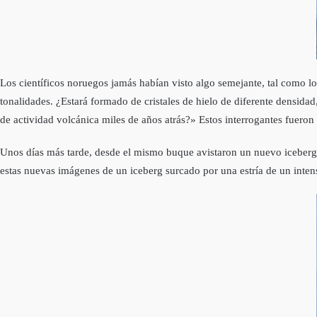
Los cientí­ficos noruegos jamás habí­an visto algo semejante, tal como l
tonalidades. ¿Estará formado de cristales de hielo de diferente densida
de actividad volcánica miles de años atrás?» Estos interrogantes fueron
Unos dí­as más tarde, desde el mismo buque avistaron un nuevo iceberg c
estas nuevas imágenes de un iceberg surcado por una estrí­a de un inten