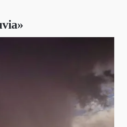
uvia»