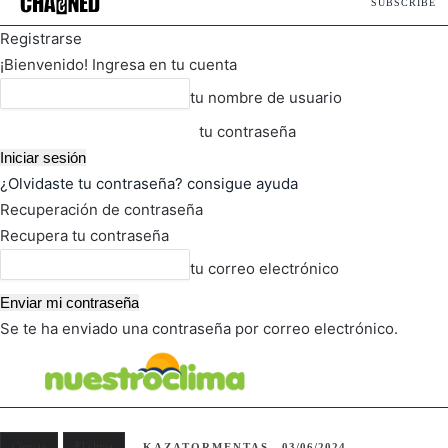
SUBSCRIBE
Registrarse
¡Bienvenido! Ingresa en tu cuenta
tu nombre de usuario
tu contraseña
¿Olvidaste tu contraseña? consigue ayuda
Recuperación de contraseña
Recupera tu contraseña
tu correo electrónico
Se te ha enviado una contraseña por correo electrónico.
FOT
TIEMPO ACTUAL
Ciencia
El clima
KAZATORMENTAS
03/06/2024