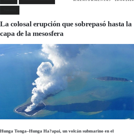
Volcanes
La colosal erupción que sobrepasó hasta la
capa de la mesosfera
Hunga Tonga–Hunga Ha?apai, un volcán submarino en el