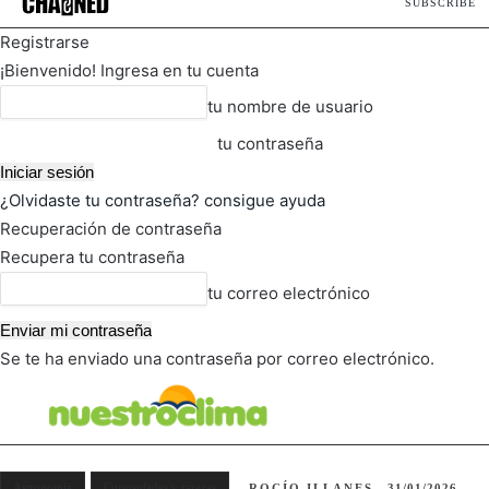
SUBSCRIBE
Registrarse
¡Bienvenido! Ingresa en tu cuenta
tu nombre de usuario
tu contraseña
¿Olvidaste tu contraseña? consigue ayuda
Recuperación de contraseña
Recupera tu contraseña
tu correo electrónico
Se te ha enviado una contraseña por correo electrónico.
FOT
TIEMPO ACTUAL
Astronomía
Curiosidades y rarezas
ROCÍO ILLANES
31/01/2026